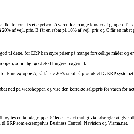
t lidt lettere at sætte prisen på varen for mange kunder af gangen. Ek
0% af vejl. pris. B får en rabat på 10% af vejl. pris og C får en rabat p
od til dette, for ERP kan styre priser på mange forskellige måder og e
hoppen, som i høj grad skal fungere magen til.
for kundegruppe A, så får de 20% rabat på produktet D. ERP systemet vis
bat ned på webshoppen og vise den korrekte salgspris for varen for n
lknyttes en kundegruppe. Således er det muligt via prisregler at give alle
ion til ERP som eksempelvis Business Central, Navision og Visma.net.